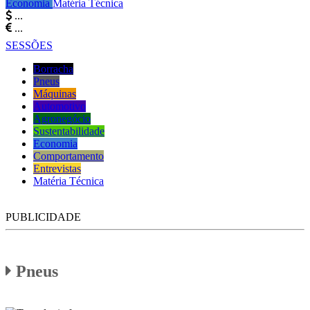
Economia
Matéria Técnica
...
...
SESSÕES
Borracha
Pneus
Máquinas
Automotivo
Agronegócio
Sustentabilidade
Economia
Comportamento
Entrevistas
Matéria Técnica
PUBLICIDADE
Pneus