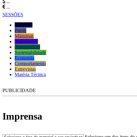
...
...
SESSÕES
Borracha
Pneus
Máquinas
Automotivo
Agronegócio
Sustentabilidade
Economia
Comportamento
Entrevistas
Matéria Técnica
PUBLICIDADE
Imprensa
Selecione um dos itens do