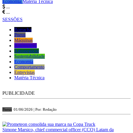
Economia
Matéria Técnica
...
...
SESSÕES
Borracha
Pneus
Máquinas
Automotivo
Agronegócio
Sustentabilidade
Economia
Comportamento
Entrevistas
Matéria Técnica
PUBLICIDADE
Pneus
01/06/2026 |
Por: Redação
Simone Marsico, chief commercial officer (CCO) Latam da