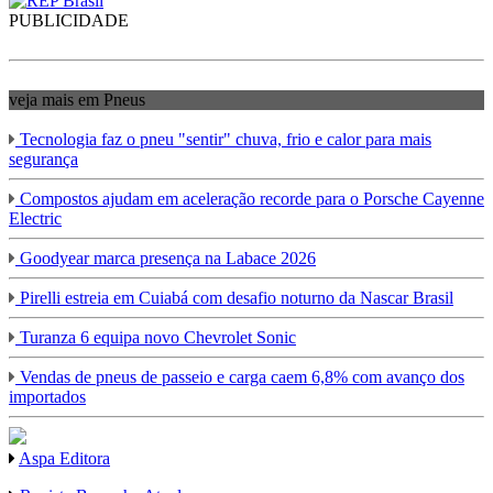
PUBLICIDADE
veja mais em Pneus
Tecnologia faz o pneu "sentir" chuva, frio e calor para mais
segurança
Compostos ajudam em aceleração recorde para o Porsche Cayenne
Electric
Goodyear marca presença na Labace 2026
Pirelli estreia em Cuiabá com desafio noturno da Nascar Brasil
Turanza 6 equipa novo Chevrolet Sonic
Vendas de pneus de passeio e carga caem 6,8% com avanço dos
importados
Aspa Editora