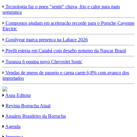
Tecnologia faz o pneu "sentir" chuva, frio e calor para mais
segurança
Compostos ajudam em aceleração recorde para o Porsche Cayenne
Electric
Goodyear marca presença na Labace 2026
Pirelli estreia em Cuiabá com desafio noturno da Nascar Brasil
Turanza 6 equipa novo Chevrolet Sonic
Vendas de pneus de passeio e carga caem 6,8% com avanço dos
importados
Aspa Editora
Revista Borracha Atual
Anuário Brasileiro da Borracha
Agenda
Imprensa