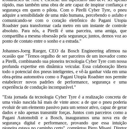
rápido, mas também uma obra de arte capaz de inspirar confiança e
segurança em quem o pilota. Com o Pirelli Cyber Tyre, o pneu
adquire a sensibilidade de uma mão humana, percebendo o asfalto e
comunicando-se com o coração eletrônico do Pagani Utopia
Roadster para transformar cada metro em um instante de controle
absoluto. Para nós, a Pirelli é uma parceira, uma amiga, que
compartilha a mesma obsessão pela segurança; juntos, demos voz ao
ponto de contato entre o sonho e a estrada."
Johannes-Joerg Rueger, CEO da Bosch Engineering afirmou na
ocasião que "Temos orgulho de ser parceiros de um inovador como
a Pirelli, combinando sua pioneira tecnologia Cyber Tyre com nossa
profunda expertise em dinâmica veicular. Essa colaboração libera
todo o potencial dos pneus inteligentes, e vê-la ganhar vida em uma
obra-prima automotiva como o Pagani Utopia Roadster nos permite
estabelecer novos padrões de performance, segurança e uma
experiência de condução incomparável."
"Esta jornada da tecnologia Cyber Tyre é a realização concreta de
uma visão nascida há mais de vinte anos: a de que o pneu poderia
evoluir de um elemento passivo para um sensor ativo, capaz de gerar
dados e não apenas transmitir forças. Juntos com parceiros como a
Pagani Automobili e a Bosch, inauguramos uma nova era de
segurança digital e performance, provando que essa intuição
pioneira estava no caminho certo", completou Piero Misani, Diretor