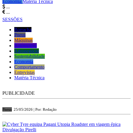
Economia
Matéria Técnica
...
...
SESSÕES
Borracha
Pneus
Máquinas
Automotivo
Agronegócio
Sustentabilidade
Economia
Comportamento
Entrevistas
Matéria Técnica
PUBLICIDADE
Pneus
25/05/2026 |
Por: Redação
Divulgação Pirelli