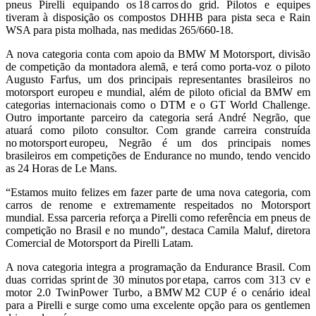
pneus Pirelli equipando os 18 carros do grid. Pilotos e equipes
tiveram à disposição os compostos DHHB para pista seca e Rain
WSA para pista molhada, nas medidas 265/660-18.
A nova categoria conta com apoio da BMW M Motorsport, divisão
de competição da montadora alemã, e terá como porta-voz o piloto
Augusto Farfus, um dos principais representantes brasileiros no
motorsport europeu e mundial, além de piloto oficial da BMW em
categorias internacionais como o DTM e o GT World Challenge.
Outro importante parceiro da categoria será André Negrão, que
atuará como piloto consultor. Com grande carreira construída
no motorsport europeu, Negrão é um dos principais nomes
brasileiros em competições de Endurance no mundo, tendo vencido
as 24 Horas de Le Mans.
“Estamos muito felizes em fazer parte de uma nova categoria, com
carros de renome e extremamente respeitados no Motorsport
mundial. Essa parceria reforça a Pirelli como referência em pneus de
competição no Brasil e no mundo”, destaca Camila Maluf, diretora
Comercial de Motorsport da Pirelli Latam.
A nova categoria integra a programação da Endurance Brasil. Com
duas corridas sprint de 30 minutos por etapa, carros com 313 cv e
motor 2.0 TwinPower Turbo, a BMW M2 CUP é o cenário ideal
para a Pirelli e surge como uma excelente opção para os gentlemen