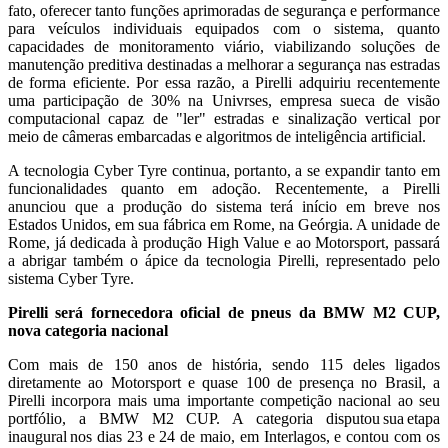
fato, oferecer tanto funções aprimoradas de segurança e performance
para veículos individuais equipados com o sistema, quanto
capacidades de monitoramento viário, viabilizando soluções de
manutenção preditiva destinadas a melhorar a segurança nas estradas
de forma eficiente. Por essa razão, a Pirelli adquiriu recentemente
uma participação de 30% na Univrses, empresa sueca de visão
computacional capaz de "ler" estradas e sinalização vertical por
meio de câmeras embarcadas e algoritmos de inteligência artificial.
A tecnologia Cyber Tyre continua, portanto, a se expandir tanto em
funcionalidades quanto em adoção. Recentemente, a Pirelli
anunciou que a produção do sistema terá início em breve nos
Estados Unidos, em sua fábrica em Rome, na Geórgia. A unidade de
Rome, já dedicada à produção High Value e ao Motorsport, passará
a abrigar também o ápice da tecnologia Pirelli, representado pelo
sistema Cyber Tyre.
Pirelli será fornecedora oficial de pneus da BMW M2 CUP,
nova categoria nacional
Com mais de 150 anos de história, sendo 115 deles ligados
diretamente ao Motorsport e quase 100 de presença no Brasil, a
Pirelli incorpora mais uma importante competição nacional ao seu
portfólio, a BMW M2 CUP. A categoria disputou sua etapa
inaugural nos dias 23 e 24 de maio, em Interlagos, e contou com os