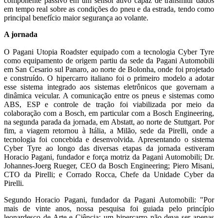
componente passivo em um sensor ativo capaz de transmitir dados
em tempo real sobre as condições do pneu e da estrada, tendo como
principal benefício maior segurança ao volante.
A jornada
O Pagani Utopia Roadster equipado com a tecnologia Cyber Tyre
como equipamento de origem partiu da sede da Pagani Automobili
em San Cesario sul Panaro, ao norte de Bolonha, onde foi projetado
e construído. O hipercarro italiano foi o primeiro modelo a adotar
esse sistema integrado aos sistemas eletrônicos que governam a
dinâmica veicular. A comunicação entre os pneus e sistemas como
ABS, ESP e controle de tração foi viabilizada por meio da
colaboração com a Bosch, em particular com a Bosch Engineering,
na segunda parada da jornada, em Abstatt, ao norte de Stuttgart. Por
fim, a viagem retornou à Itália, a Milão, sede da Pirelli, onde a
tecnologia foi concebida e desenvolvida. Apresentando o sistema
Cyber Tyre ao longo das diversas etapas da jornada estiveram
Horacio Pagani, fundador e força motriz da Pagani Automobili; Dr.
Johannes-Joerg Rueger, CEO da Bosch Engineering; Piero Misani,
CTO da Pirelli; e Corrado Rocca, Chefe da Unidade Cyber da
Pirelli.
Segundo Horacio Pagani, fundador da Pagani Automobili: "Por
mais de vinte anos, nossa pesquisa foi guiada pelo princípio
leonardesco de Arte e Ciência: um hipercarro não deve ser apenas