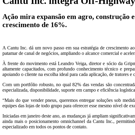
Cantu Inc. integra Off-Highway
Ação mira expansão em agro, construção e 
crescimento de 16%.
A Cantu Inc. dá um novo passo em sua estratégia de crescimento ao 
patamar de canal de negócios, ampliando o alcance comercial e acele
À frente do movimento está Leandro Veiga, diretor e sócio da Gripm
altamente capacitados, com profundo conhecimento técnico e prepar
apoiando o cliente na escolha ideal para cada aplicação, de tratores e 
Com um portfólio robusto, no qual 82% das vendas são concentrad
especializada, disponibilidade, suporte em campo e eficiência logísti
“Mais do que vender pneus, queremos entregar soluções sob medida
equipes das lojas de todo grupo para oferecer esse mesmo nível de exce
Iniciadas em janeiro deste ano, as mudanças já ampliam significativam
ainda mais o posicionamento omnichannel da Cantu Inc., permitindo 
especializado em todos os pontos de contato.