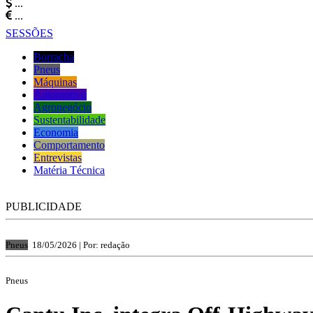
...
...
SESSÕES
Borracha
Pneus
Máquinas
Automotivo
Agronegócio
Sustentabilidade
Economia
Comportamento
Entrevistas
Matéria Técnica
PUBLICIDADE
Pneus
18/05/2026 |
Por: redação
Pneus