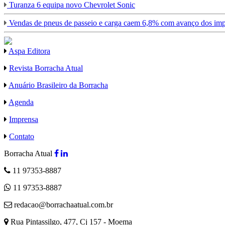
Turanza 6 equipa novo Chevrolet Sonic
Vendas de pneus de passeio e carga caem 6,8% com avanço dos imp
Aspa Editora
Revista Borracha Atual
Anuário Brasileiro da Borracha
Agenda
Imprensa
Contato
Borracha Atual
11 97353-8887
11 97353-8887
redacao@borrachaatual.com.br
Rua Pintassilgo, 477, Cj 157 - Moema