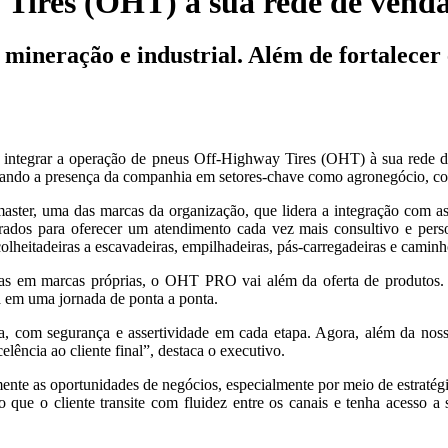
 Tires (OHT) à sua rede de vend
mineração e industrial. Além de fortalecer
integrar a operação de pneus Off-Highway Tires (OHT) à sua rede de 
rando a presença da companhia em setores-chave como agronegócio, con
aster, uma das marcas da organização, que lidera a integração com as
ados para oferecer um atendimento cada vez mais consultivo e perso
colheitadeiras a escavadeiras, empilhadeiras, pás-carregadeiras e caminh
as em marcas próprias, o OHT PRO vai além da oferta de produtos. 
ca em uma jornada de ponta a ponta.
, com segurança e assertividade em cada etapa. Agora, além da noss
lência ao cliente final”, destaca o executivo.
ente as oportunidades de negócios, especialmente por meio de estratégia
que o cliente transite com fluidez entre os canais e tenha acesso a 