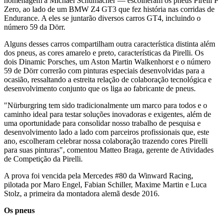
homenagem a Michael Schumacher — escolheram os pneus Pirelli P
Zero, ao lado de um BMW Z4 GT3 que fez história nas corridas de
Endurance. A eles se juntarão diversos carros GT4, incluindo o
número 59 da Dörr.
Alguns desses carros compartilham outra característica distinta além
dos pneus, as cores amarelo e preto, características da Pirelli. Os
dois Dinamic Porsches, um Aston Martin Walkenhorst e o número
59 de Dörr correrão com pinturas especiais desenvolvidas para a
ocasião, ressaltando a estreita relação de colaboração tecnológica e
desenvolvimento conjunto que os liga ao fabricante de pneus.
"Nürburgring tem sido tradicionalmente um marco para todos e o
caminho ideal para testar soluções inovadoras e exigentes, além de
uma oportunidade para consolidar nosso trabalho de pesquisa e
desenvolvimento lado a lado com parceiros profissionais que, este
ano, escolheram celebrar nossa colaboração trazendo cores Pirelli
para suas pinturas", comentou Matteo Braga, gerente de Atividades
de Competição da Pirelli.
A prova foi vencida pela Mercedes #80 da Winward Racing,
pilotada por Maro Engel, Fabian Schiller, Maxime Martin e Luca
Stolz, a primeira da montadora alemã desde 2016.
Os pneus