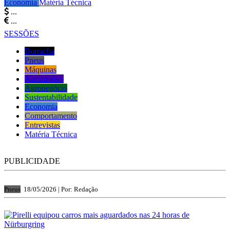
Economia
Matéria Técnica
...
...
SESSÕES
Borracha
Pneus
Máquinas
Automotivo
Agronegócio
Sustentabilidade
Economia
Comportamento
Entrevistas
Matéria Técnica
PUBLICIDADE
Pneus
18/05/2026 |
Por: Redação