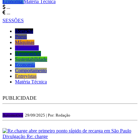
Economia
Matéria Técnica
...
...
SESSÕES
Borracha
Pneus
Máquinas
Automotivo
Agronegócio
Sustentabilidade
Economia
Comportamento
Entrevistas
Matéria Técnica
PUBLICIDADE
Automotivo
29/09/2025 |
Por: Redação
Divulgação Re: charge